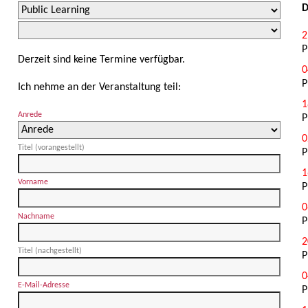
D
2
P
Derzeit sind keine Termine verfügbar.
0
P
Ich nehme an der Veranstaltung teil:
1
Anrede
P
0
Titel (vorangestellt)
P
1
Vorname
P
0
Nachname
P
2
Titel (nachgestellt)
P
0
E-Mail-Adresse
P